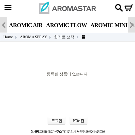
AROMIC AIR
AROMIC FLOW
AROMIC MINI
A
Home
AROMA SPRAY
향기로 선택
풀
등록된 상품이 없습니다.
로그인
PC버전
회사명
프리윌아로마
주소
경기 용인시 처인구 모현면 능원로99