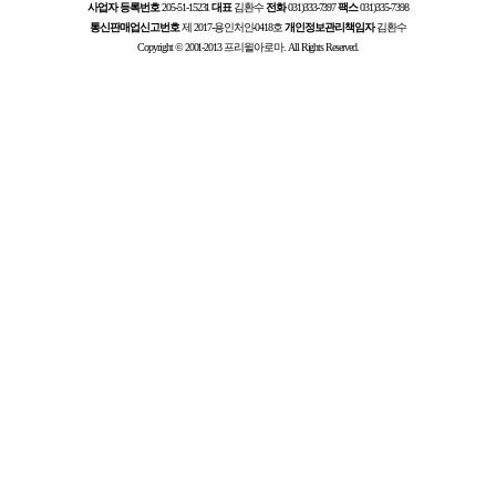
사업자 등록번호
205-51-15231
대표
김환수
전화
031)333-7397
팩스
031)335-7398
통신판매업신고번호
제 2017-용인처인-0418호
개인정보관리책임자
김환수
Copyright © 2001-2013 프리윌아로마. All Rights Reserved.