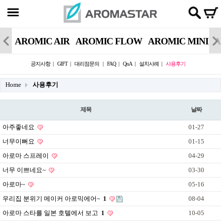
AROMIC AIR
AROMIC FLOW
AROMIC MINI
A
공지사항
GIFT
대리점문의
FAQ
QnA
설치사례
사용후기
Home
사용후기
제목
날짜
아주좋네요
01-27
너무이뻐요
01-15
아로마 스프레이
04-29
너무 이쁘네요~
03-30
아로마~
05-16
우리집 분위기 메이커 아로믹에어~
1
08-04
아로마 스타를 일본 호텔에서 보고
1
10-05