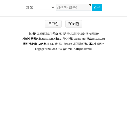
로그인
PC버전
회사명
프리윌아로마
주소
경기 용인시 처인구 모현면 능원로99
사업자 등록번호
205-51-15231
대표
김환수
전화
031)333-7397
팩스
031)335-7398
통신판매업신고번호
제 2017-용인처인-0418호
개인정보관리책임자
김환수
Copyright © 2001-2013 프리윌아로마. All Rights Reserved.