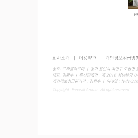
천
회사소개
이용약관
개인정보취급방
상호: 프리윌아로마 | 경기 용인시 처인구 모현면 능원
대표: 김환수 | 통신판매업 : 제 2016-성남분당-0428 호
개인정보취급관리자 : 김환수 | 이메일 : fwfw32@h
Copyright Freewill Aroma All right reserved